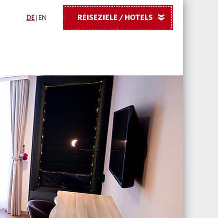
REISEZIELE / HOTELS
»
DE
|
EN