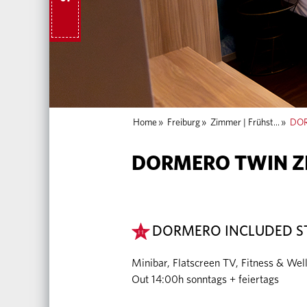
Home
»
Freiburg
»
Zimmer | Frühst...
»
DOR
DORMERO TWIN 
DORMERO INCLUDED S
Minibar, Flatscreen TV, Fitness & Wel
Out 14:00h sonntags + feiertags