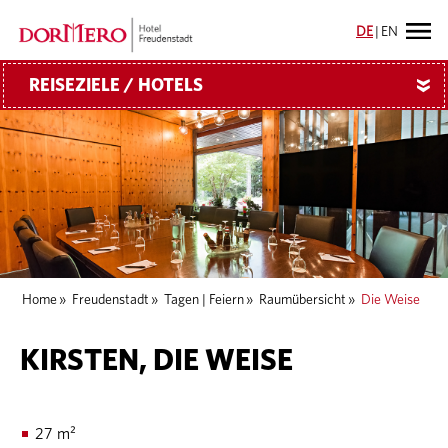
DE
|
EN
REISEZIELE / HOTELS
»
Home
»
Freudenstadt
»
Tagen | Feiern
»
Raumübersicht
»
Die Weise
KIRSTEN, DIE WEISE
27 m²