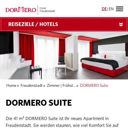
DE
|
EN
REISEZIELE / HOTELS
»
Home
»
Freudenstadt
»
Zimmer | Frühst...
»
DORMERO Suite
DORMERO SUITE
Die 41 m² DORMERO Suite ist Ihr neues Apartment in
Freudenstadt. Sie werden staunen, wie viel Komfort Sie auf