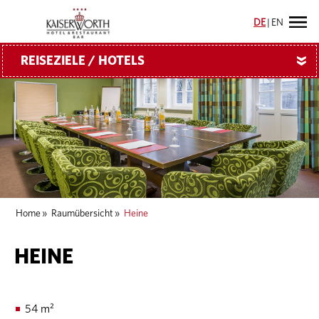
DE
|
EN
REISEZIELE / HOTELS
»
Home
»
Raumübersicht
»
Heine
HEINE
54 m²