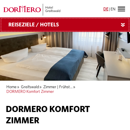
DE
|
EN
REISEZIELE / HOTELS
»
Home
»
Greifswald
»
Zimmer | Frühst...
»
DORMERO Komfort Zimmer
DORMERO KOMFORT
ZIMMER