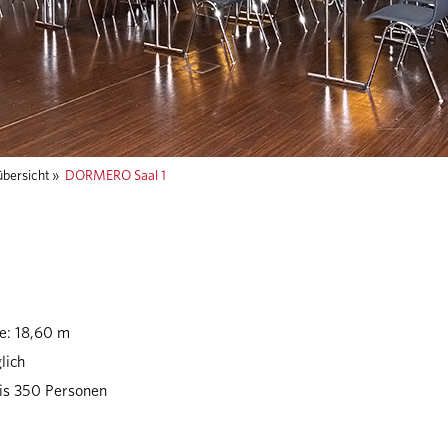
bersicht
»
DORMERO Saal 1
te: 18,60 m
lich
bis 350 Personen