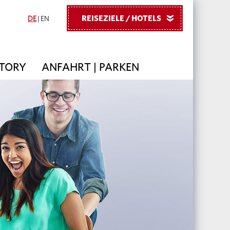
REISEZIELE / HOTELS
»
DE
|
EN
STORY
ANFAHRT | PARKEN