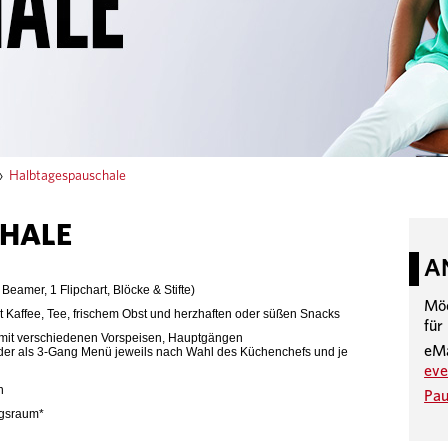
»
Halbtagespauschale
HALE
A
eamer, 1 Flipchart, Blöcke & Stifte)
Möc
t Kaffee, Tee, frischem Obst und herzhaften oder süßen Snacks
für
t mit verschiedenen Vorspeisen, Hauptgängen
eMa
oder als 3-Gang Menü jeweils nach Wahl des Küchenchefs und je
eve
n
Pau
ngsraum*