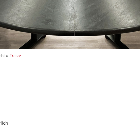
cht
»
Tresor
lich