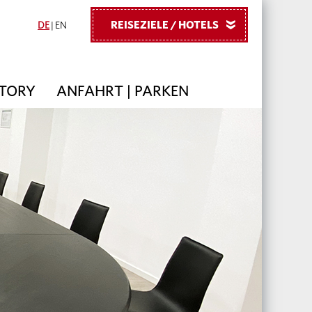
REISEZIELE / HOTELS
»
DE
|
EN
STORY
ANFAHRT | PARKEN