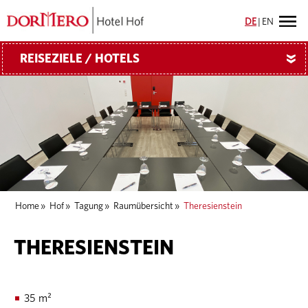
DE
|
EN
REISEZIELE / HOTELS
»
Home
»
Hof
»
Tagung
»
Raumübersicht
»
Theresienstein
THERESIENSTEIN
35 m²