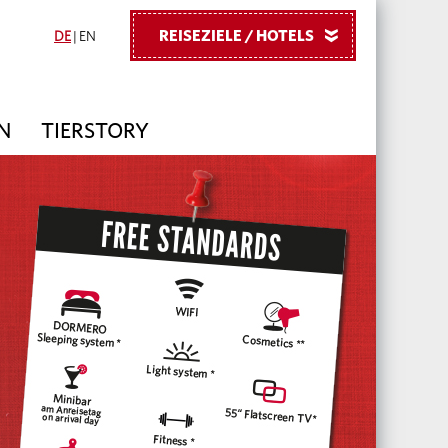
REISEZIELE / HOTELS
»
DE
|
EN
N
TIERSTORY