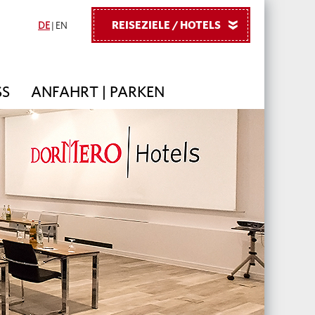
REISEZIELE / HOTELS
»
DE
|
EN
SS
ANFAHRT | PARKEN