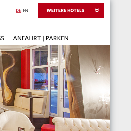
WEITERE HOTELS
»
DE
|
EN
SS
ANFAHRT | PARKEN