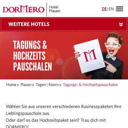
DE
|
EN
WEITERE HOTELS
»
Home
»
Plauen
»
Tagen | Feiern
»
Tagungs- & Hochzeitspauschalen
Wählen Sie aus unseren verschiedenen Businesspaketen Ihre
Lieblingspauschale aus.
Oder darf es das Hochzeitspaket sein? Trau dich mit
DORMERO!