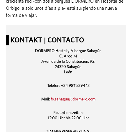
creciente red -con dos albergues DORMERO en Hospital de
Órbigo, a sólo unos días a pie- está surgiendo una nueva
forma de viajar.
KONTAKT | CONTACTO
DORMERO Hostel y Albergue Sahagún
C. Arco 74
Avenida de la Constituicion, 92,
24320 Sahagún
León
Telefon: +34 987 5394 13
Mail:
fo.sahagun@dormero.com
Rezeptionszeiten:
12:00 Uhr bis 22:00 Uhr
ZIMMERRESERVIERUNG: