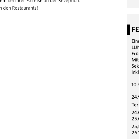
quem bei Ihrer Anreise an der Rezeption.
in den Restaurants!
F
Ein
LUN
Frü
Mit
Sek
ink
10.
24,
Ter
24.
25.
25,
26.