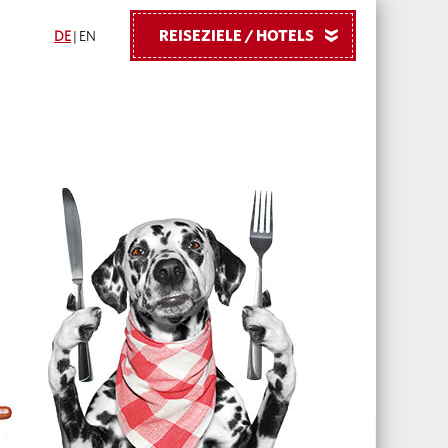
REISEZIELE / HOTELS
»
DE
|
EN