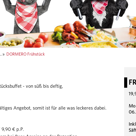
..
»
DORMERO Frühstück
F
cksbuffet - von süß bis deftig,
19,
Mo 
ältiges Angebot, somit ist für alle was leckeres dabei.
06.
Ink
9,90 € p.P.
Säf