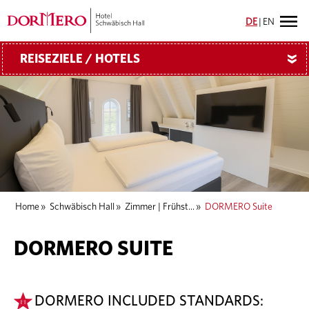
DE
|
EN
REISEZIELE / HOTELS
»
Home
»
Schwäbisch Hall
»
Zimmer | Frühst...
»
DORMERO Suite
DORMERO SUITE
DORMERO INCLUDED STANDARDS: