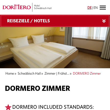
DE
|
EN
REISEZIELE / HOTELS
»
Home
»
Schwäbisch Hall
»
Zimmer | Frühst...
»
DORMERO Zimmer
DORMERO ZIMMER
DORMERO INCLUDED STANDARDS: