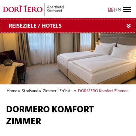
DE
|
EN
REISEZIELE / HOTELS
»
Home
»
Stralsund
»
Zimmer | Frühst...
»
DORMERO Komfort Zimmer
DORMERO KOMFORT
ZIMMER