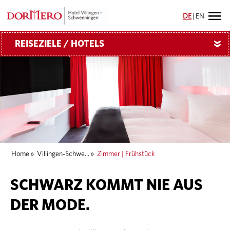
DE
|
EN
REISEZIELE / HOTELS
»
Home
»
Villingen-Schwe...
»
Zimmer | Frühstück
SCHWARZ KOMMT NIE AUS
DER MODE.