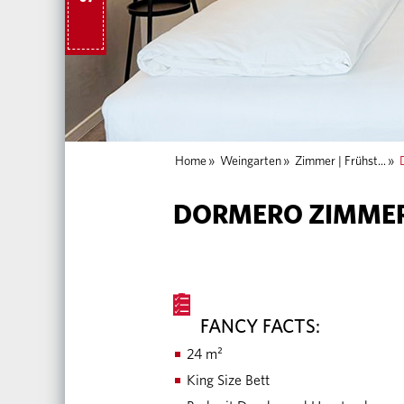
Home
»
Weingarten
»
Zimmer | Frühst...
»
DORMERO ZIMME
FANCY FACTS:
24 m²
King Size Bett