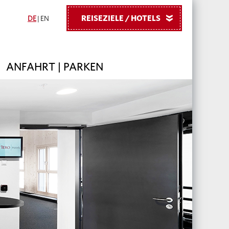
REISEZIELE / HOTELS
»
DE
|
EN
ANFAHRT | PARKEN