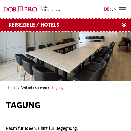
DE
|
EN
REISEZIELE / HOTELS
»
Home
»
Wilhelmshaven
»
Tagung
TAGUNG
Raum für Ideen. Platz für Begegnung.