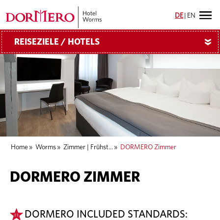
DE
|
EN
REISEZIELE / HOTELS
»
Home
»
Worms
»
Zimmer | Frühst...
»
DORMERO Zimmer
DORMERO ZIMMER
DORMERO INCLUDED STANDARDS: