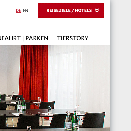
REISEZIELE / HOTELS
»
DE
|
EN
FAHRT | PARKEN
TIERSTORY