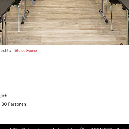
sicht
»
Tête de Moine
lich
zu 80 Personen