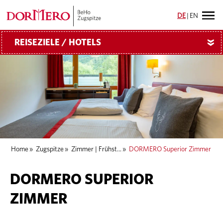
DE
|
EN
REISEZIELE / HOTELS
»
Home
»
Zugspitze
»
Zimmer | Frühst...
»
DORMERO Superior Zimmer
DORMERO SUPERIOR
ZIMMER