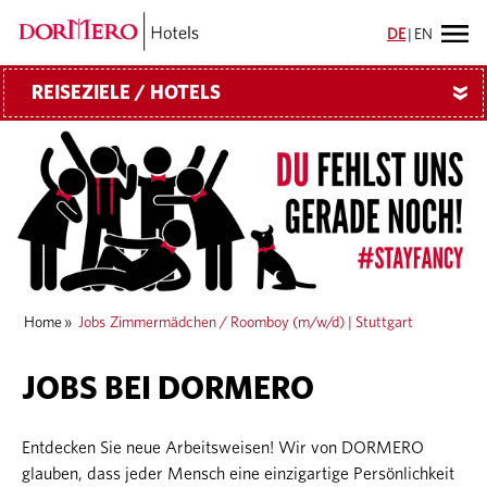
DE
|
EN
REISEZIELE / HOTELS
»
Home
»
Jobs
Zimmermädchen / Roomboy (m/w/d) | Stuttgart
JOBS BEI DORMERO
Entdecken Sie neue Arbeitsweisen! Wir von DORMERO
glauben, dass jeder Mensch eine einzigartige Persönlichkeit