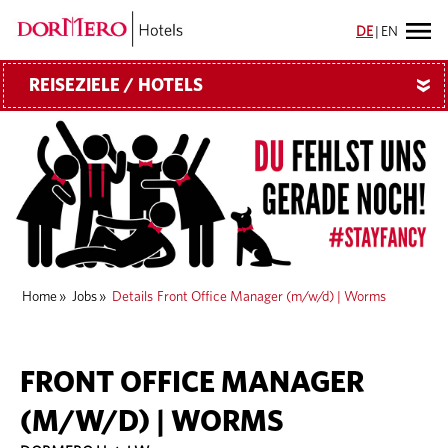
DE
|
EN
REISEZIELE / HOTELS
»
Home
»
Jobs
»
Details
Front Office Manager (m/w/d) | Worms
FRONT OFFICE MANAGER
(M/W/D) | WORMS