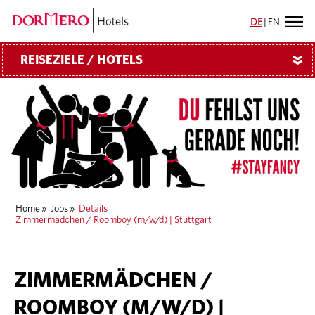
DE
|
EN
REISEZIELE / HOTELS
»
Home
»
Jobs
»
Details
Zimmermädchen / Roomboy (m/w/d) | Stuttgart
ZIMMERMÄDCHEN /
ROOMBOY (M/W/D) |