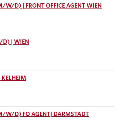
M/W/D) | FRONT OFFICE AGENT WIEN
D) | WIEN
 KELHEIM
(M/W/D) FO AGENT| DARMSTADT