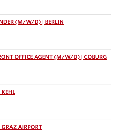
DER (M/W/D) | BERLIN
RONT OFFICE AGENT (M/W/D) | COBURG
 KEHL
 GRAZ AIRPORT