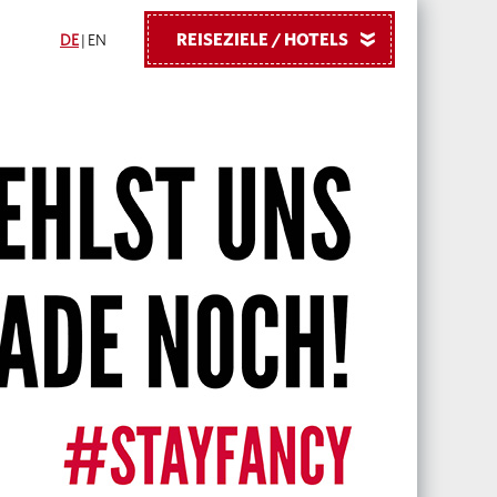
REISEZIELE / HOTELS
»
DE
|
EN