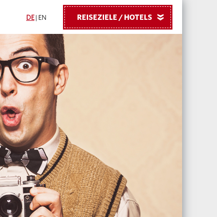
REISEZIELE / HOTELS
»
DE
|
EN