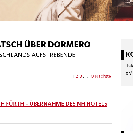
ATSCH ÜBER DORMERO
K
TSCHLANDS AUFSTREBENDE
Tel
eM
1
2
3
....
10
Nächste
H FÜRTH – ÜBERNAHME DES NH HOTELS