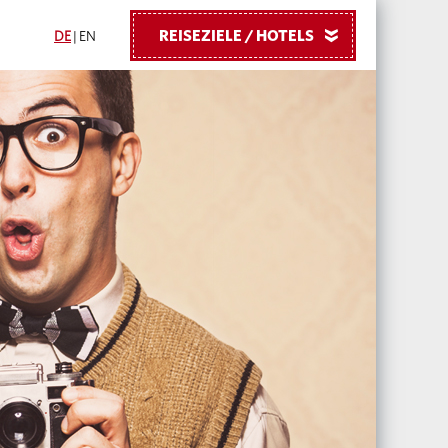
REISEZIELE / HOTELS
»
DE
|
EN