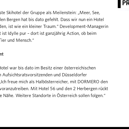
P
e Skihotel der Gruppe als Meilenstein: „Meer, See,
den Bergen hat bis dato gefehlt. Dass wir nun ein Hotel
en, ist wie ein kleiner Traum.“ Development-Managerin
ist Idylle pur – dort ist ganzjährig Action, ob beim
 Tier und Mensch.“
nt
tel war bis dato im Besitz einer österreichischen
Aufsichtsratsvorsitzenden und Düsseldorfer
„Ich freue mich als Halbösterreicher, mit DORMERO den
oranzutreiben. Mit Hotel 56 und den 2 Herbergen rückt
e Nähe. Weitere Standorte in Österreich sollen folgen.“