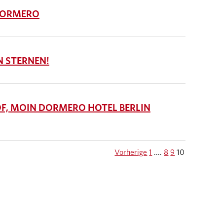
 DORMERO
 STERNEN!
F, MOIN DORMERO HOTEL BERLIN
Vorherige
1
....
8
9
10