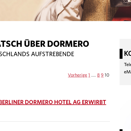
ATSCH ÜBER DORMERO
K
TSCHLANDS AUFSTREBENDE
Tel
eM
Vorherige
1
....
8
9
10
 BERLINER DORMERO HOTEL AG ERWIRBT