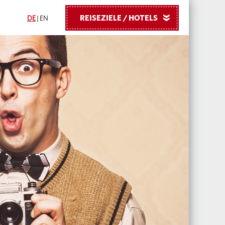
REISEZIELE / HOTELS
»
DE
|
EN