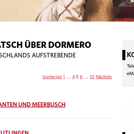
ATSCH ÜBER DORMERO
K
TSCHLANDS AUFSTREBENDE
Tel
eM
Vorherige
1
....
4
5
6
....
10
Nächste
NTEN UND MEERBUSCH
UTLINGEN