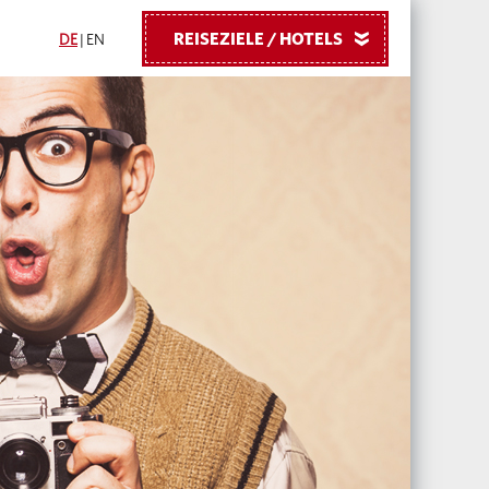
REISEZIELE / HOTELS
»
DE
|
EN