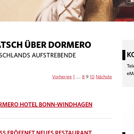
ATSCH ÜBER DORMERO
K
TSCHLANDS AUFSTREBENDE
Tel
eM
Vorherige
1
....
8
9
10
Nächste
RMERO HOTEL BONN-WINDHAGEN
SS ERÖFFNET NEUES RESTAURANT