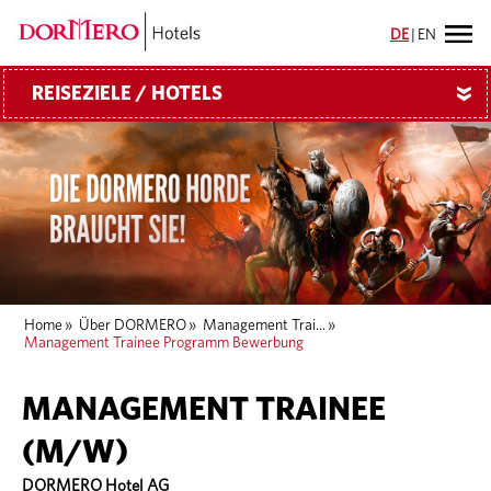
DE
|
EN
REISEZIELE / HOTELS
»
Home
»
Über DORMERO
»
Management Trai...
»
Management Trainee Programm Bewerbung
MANAGEMENT TRAINEE
(M/W)
DORMERO Hotel AG