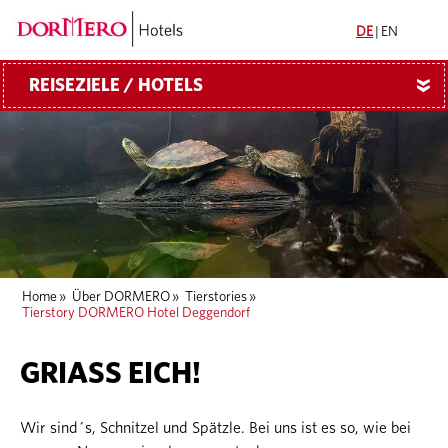
DE
|
EN
REISEZIELE / HOTELS
»
Home
»
Über DORMERO
»
Tierstories
»
Tierstory DORMERO Hotel Deggendorf
GRIASS EICH!
Wir sind´s, Schnitzel und Spätzle. Bei uns ist es so, wie bei