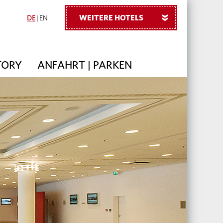
WEITERE HOTELS
»
DE
|
EN
TORY
ANFAHRT | PARKEN